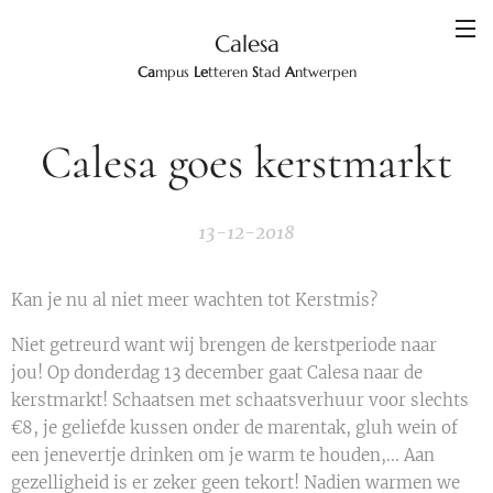
Calesa
Ca
mpus
Le
tteren
S
tad
A
ntwerpen
Calesa goes kerstmarkt
13-12-2018
Kan je nu al niet meer wachten tot Kerstmis?
Niet getreurd want wij brengen de kerstperiode naar
jou! Op donderdag 13 december gaat Calesa naar de
kerstmarkt! Schaatsen met schaatsverhuur voor slechts
€8, je geliefde kussen onder de marentak, gluh wein of
een jenevertje drinken om je warm te houden,... Aan
gezelligheid is er zeker geen tekort! Nadien warmen we