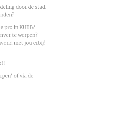
andeling door de stad.
vinden?
 echte pro in KUBB?
oning omver te werpen?
avond met jou erbij!
eek af met de
b!!
pen' of via de