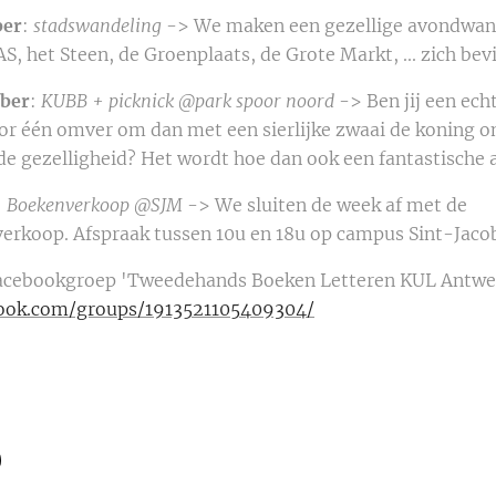
ber
:
stadswandeling
-> We maken een gezellige avondw
, het Steen, de Groenplaats, de Grote Markt, ... zich be
ber
:
KUBB + picknick @park spoor noord
-> Ben jij een
 voor één omver om dan met een sierlijke zwaai de k
e gezelligheid? Het wordt hoe dan ook een fantastische 
:
Boekenverkoop @SJM
-> We sluiten de w
oop. Afspraak tussen 10u en 18u op campus Sint-Jaco
 facebookgroep 'Tweedehands Boeken Letteren KUL Antwer
book.com/groups/1913521105409304/