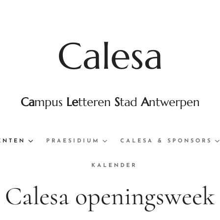
Calesa
Ca
mpus
Le
tteren
S
tad
A
ntwerpen
ENTEN
PRAESIDIUM
CALESA & SPONSORS
KALENDER
Calesa openingsweek