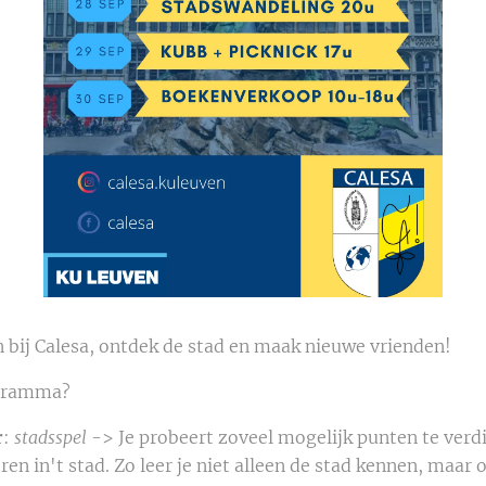
 bij Calesa, ontdek de stad en maak nieuwe vrienden!
ogramma?
r
:
stadsspel
-> Je probeert zoveel mogelijk punten te ve
n in't stad. Zo leer je niet alleen de stad kennen, maar