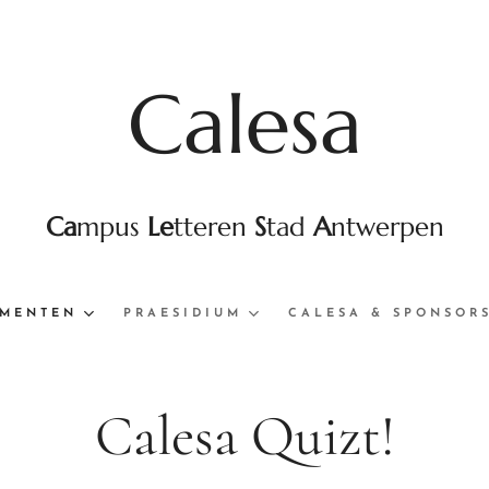
Calesa
Ca
mpus
Le
tteren
S
tad
A
ntwerpen
MENTEN
PRAESIDIUM
CALESA & SPONSOR
Calesa Quizt!