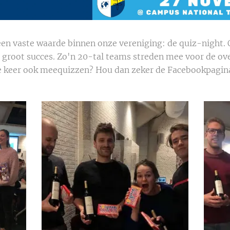
en vaste waarde binnen onze vereniging: de quiz-night.
n groot succes. Zo'n 20-tal teams streden mee voor de ov
de keer ook meequizzen? Hou dan zeker de Facebookpagina