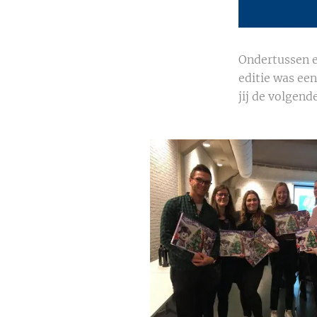
Ondertussen e
editie was ee
jij de volgen