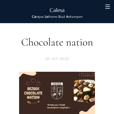
Calesa
Ca
mpus
Le
tteren
S
tad
A
ntwerpen
Chocolate nation
10-02-2023