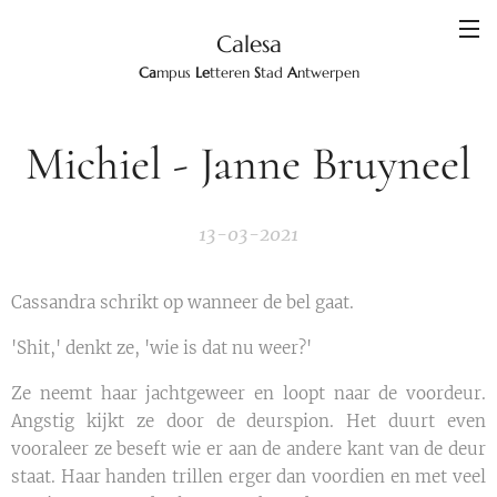
Calesa
Ca
mpus
Le
tteren
S
tad
A
ntwerpen
Michiel - Janne Bruyneel
13-03-2021
Cassandra schrikt op wanneer de bel gaat.
'Shit,' denkt ze, 'wie is dat nu weer?'
Ze neemt haar jachtgeweer en loopt naar de voordeur.
Angstig kijkt ze door de deurspion. Het duurt even
vooraleer ze beseft wie er aan de andere kant van de deur
staat. Haar handen trillen erger dan voordien en met veel