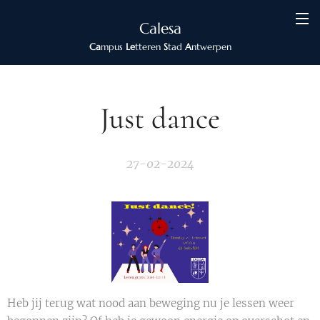
Calesa
Ca
mpus
Le
tteren
S
tad
A
ntwerpen
Just dance
27-02-2024
Heb jij terug wat nood aan beweging nu je lessen weer