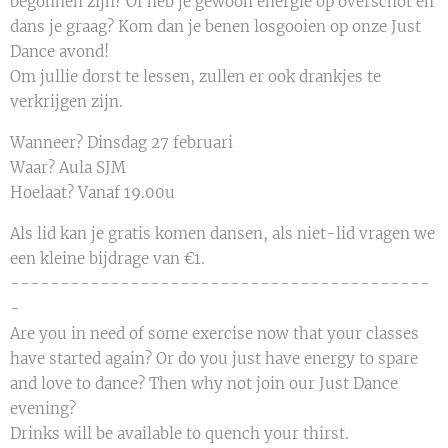
begonnen zijn? Of heb je gewoon energie op overschot en
dans je graag? Kom dan je benen losgooien op onze Just
Dance avond! 💃🕺
Om jullie dorst te lessen, zullen er ook drankjes te
verkrijgen zijn. 🍹
Wanneer? Dinsdag 27 februari
Waar? Aula SJM
Hoelaat? Vanaf 19.00u
Als lid kan je gratis komen dansen, als niet-lid vragen we
een kleine bijdrage van €1.
------------------------------------------
-
Are you in need of some exercise now that your classes
have started again? Or do you just have energy to spare
and love to dance? Then why not join our Just Dance
evening? 💃🕺
Drinks will be available to quench your thirst. 🍹