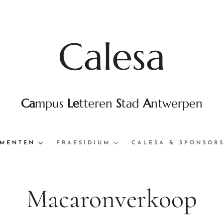
Calesa
Ca
mpus
Le
tteren
S
tad
A
ntwerpen
MENTEN
PRAESIDIUM
CALESA & SPONSOR
Macaronverkoop