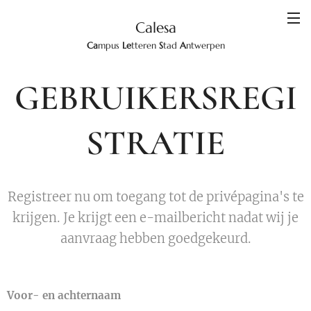
Calesa
Ca
mpus
Le
tteren
S
tad
A
ntwerpen
GEBRUIKERSREGI
STRATIE
Registreer nu om toegang tot de privépagina's te
krijgen. Je krijgt een e-mailbericht nadat wij je
aanvraag hebben goedgekeurd.
Voor- en achternaam